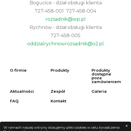
Bogucice - dział obsługi klienta
727-458-001 727-458-004
rozsadnik@wp.pl
Rychnów - dział obsługi klienta
727-458-005
oddzialrychnowrozsadnik@o2.pl
O firmie
Produkty
Produkty
dostępne
poza
zamówieniem
Aktualności
Zespół
Galeria
FAQ
Kontakt
×
W ramach naszej witryny stosujemy pliki cookies w celu świadczenia
Wszelkie prawa zastrzeżone. © 2026 Rozsadnik Marek