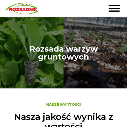
Rozsada warzyw
Rozsada warzyw
szklarniowych
gruntowych
NASZE WARTOŚCI
Nasza jakość wynika z
wartości