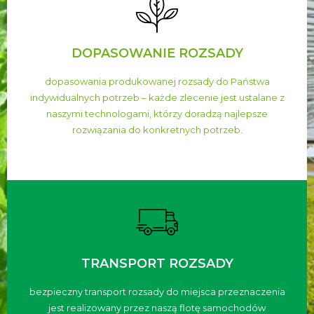
DOPASOWANIE ROZSADY
dopasowania produkowanej rozsady do Państwa
indywidualnych potrzeb – każde zlecenie jest ustalane z
naszymi technologami, którzy doradzą najlepsze
rozwiązania do konkretnych potrzeb.
TRANSPORT ROZSADY
bezpieczny transport rozsady do miejsca przeznaczenia
jest realizowany przez naszą flotę samochodów