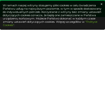
×
W ramach naszej witryny stosujemy pliki cookies w celu świadczenia
Państwu usług na najwyższym poziomie, w tym w sposób dostosowany
do indywidualnych potrzeb. Korzystanie z witryny bez zmiany ustawień
dotyczących cookies oznacza, że będą one zamieszczane w Państwa
urządzeniu końcowym. Możecie Państwo dokonać w każdym czasie
zmiany ustawień dotyczących cookies. Więcej szczegółów w
"Polityce
Jesteś tutaj: Strona główna
Aktualności
Cookies"
.
Wywiad dla portalu www.sadyogrody.pl