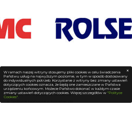
×
W ramach naszej witryny stosujemy pliki cookies w celu świadczenia
Państwu usług na najwyższym poziomie, w tym w sposób dostosowany
do indywidualnych potrzeb. Korzystanie z witryny bez zmiany ustawień
dotyczących cookies oznacza, że będą one zamieszczane w Państwa
urządzeniu końcowym. Możecie Państwo dokonać w każdym czasie
zmiany ustawień dotyczących cookies. Więcej szczegółów w
"Polityce
Jesteś tutaj: Strona główna
Aktualności
Cookies"
.
Spotkanie kalafiorowe w Kościelnej Wsi
Zapraszamy na spotkanie kalafiorowe, które