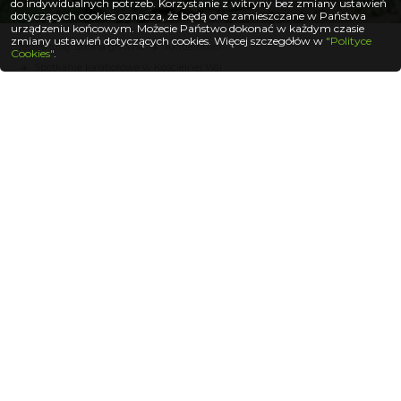
do indywidualnych potrzeb. Korzystanie z witryny bez zmiany ustawień
dotyczących cookies oznacza, że będą one zamieszczane w Państwa
urządzeniu końcowym. Możecie Państwo dokonać w każdym czasie
zmiany ustawień dotyczących cookies. Więcej szczegółów w
"Polityce
Jesteś tutaj: Strona główna
Aktualności
Cookies"
.
Spotkanie kalafiorowe w Kościelnej Wsi
W dniu 02.10.2022r. wraz z zaprzyjaźnionymi
Firmami: Hazera, Yara, FMC oraz Rolserwis Firma
Rozsadnik miała możliwość odwiedzić gospodarstwo
Pana Kulawinka w Kościelnej Wsi koło Kalisza. Dzięki
uprzejmości Gospodarza każdy z przybyłych gości
miał okazję do zapoznania się z prowadzeniem
hodowli kalafiora. Rozsada kalafiora na pole Pana
Kulawinka została wyprodukowana przez Firmę
Rozsadnik. Podczas spotkania przedstawiliśmy
naszą ofertę rozsad warzyw gruntowych. Przybyli
goście mieli okazję do zapoznania się z odmianami