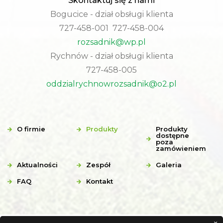
Skontaktuj się z nami
Bogucice - dział obsługi klienta
727-458-001 727-458-004
rozsadnik@wp.pl
Rychnów - dział obsługi klienta
727-458-005
oddzialrychnowrozsadnik@o2.pl
O firmie
Produkty
Produkty
dostępne
poza
zamówieniem
Aktualności
Zespół
Galeria
FAQ
Kontakt