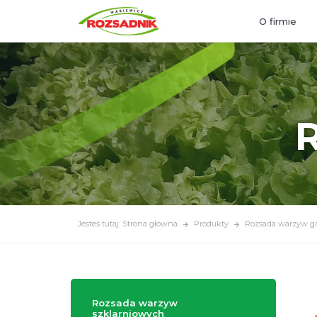
O firmie
R
Jesteś tutaj: Strona główna
Produkty
Rozsada warzyw g
Rozsada warzyw
szklarniowych