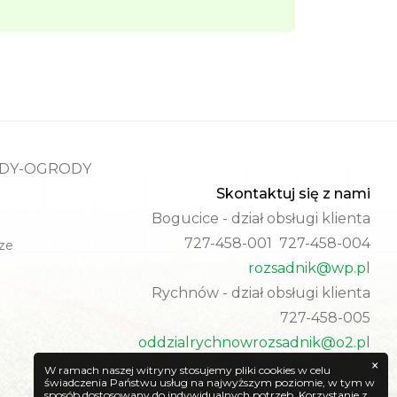
ADY-OGRODY
Skontaktuj się z nami
Bogucice - dział obsługi klienta
727-458-001 727-458-004
ze
rozsadnik@wp.pl
Rychnów - dział obsługi klienta
727-458-005
oddzialrychnowrozsadnik@o2.pl
×
W ramach naszej witryny stosujemy pliki cookies w celu
świadczenia Państwu usług na najwyższym poziomie, w tym w
sposób dostosowany do indywidualnych potrzeb. Korzystanie z