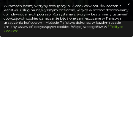
×
W ramach naszej witryny stosujemy pliki cookies w celu świadczenia
Państwu usług na najwyższym poziomie, w tym w sposób dostosowany
do indywidualnych potrzeb. Korzystanie z witryny bez zmiany ustawień
dotyczących cookies oznacza, że będą one zamieszczane w Państwa
urządzeniu końcowym. Możecie Państwo dokonać w każdym czasie
zmiany ustawień dotyczących cookies. Więcej szczegółów w
"Polityce
Jesteś tutaj: Strona główna
Aktualności
OFERTA DLA KLIENTA
Cookies"
.
OFERTA SKIEROWANA DO
KLIENTA DETALICZNEGO
Informujemy, że mamy w sprzedaży rozsadę
pora odmiany Comanche i Nunton, pikówkę
selera odmiany Diamant oraz sadzonki
truskawek odmiany Elsanta w sześciopakach.