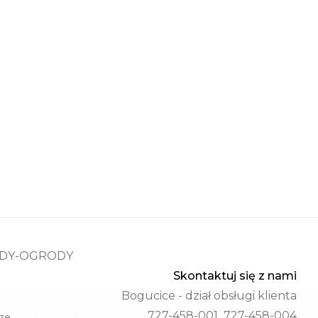
ADY-OGRODY
Skontaktuj się z nami
Bogucice - dział obsługi klienta
727-458-001 727-458-004
ze