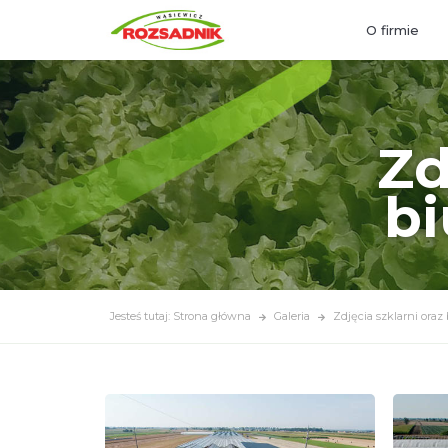
O firmie
Zd
bi
Jesteś tutaj: Strona główna
Galeria
Zdjęcia szklarni ora