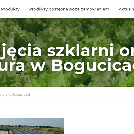
Produkty
Produkty dostępne poza zamówieniem
Aktualn
jęcia szklarni o
ura w Bogucica
z biura w Bogucicach