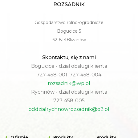
ROZSADNIK
Gospodarstwo rolno-ogrodnicze
Bogucice 5
62-814Blizanów
Skontaktuj się z nami
Bogucice - dział obsługi klienta
727-458-001 727-458-004
rozsadnik@wp.pl
Rychnów - dział obsługi klienta
727-458-005
oddzialrychnowrozsadnik@o2.pl
O firmie
Produkty
Produkty