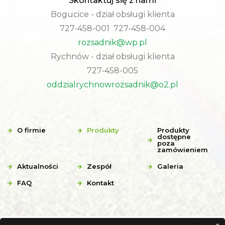
Skontaktuj się z nami
Bogucice - dział obsługi klienta
727-458-001 727-458-004
rozsadnik@wp.pl
Rychnów - dział obsługi klienta
727-458-005
oddzialrychnowrozsadnik@o2.pl
O firmie
Produkty
Produkty
dostępne
poza
zamówieniem
Aktualności
Zespół
Galeria
FAQ
Kontakt